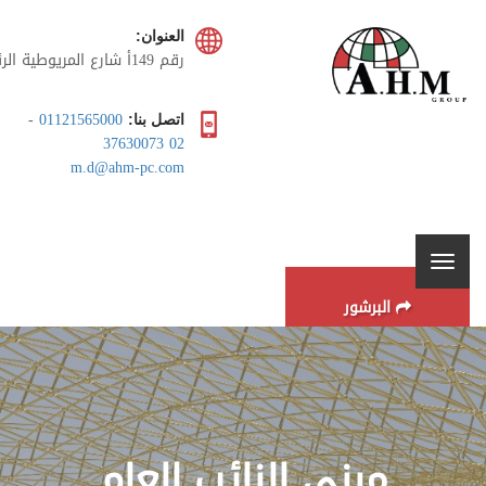
العنوان:
رقم 149أ شارع المريوطية ا
، برج الزهراء، طريق سقاره
السياحى , الهرم، الجيزة، مصر
-
01121565000
اتصل بنا:
02 37630073
m.d@ahm-pc.com
البرشور
مبني النائب العام