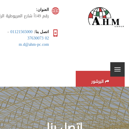
العنوان:
رقم 149أ شارع المريوطية ا
، برج الزهراء، طريق سقاره
السياحى , الهرم، الجيزة، مصر
-
01121565000
اتصل بنا:
02 37630073
m.d@ahm-pc.com
البرشور
اتصل بنا